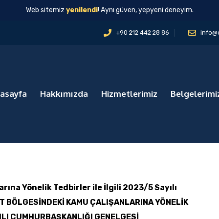
Web sitemiz
yenilendi
! Aynı güven, yepyeni deneyim.
+90 212 442 28 86
info@
asayfa
Hakkımızda
Hizmetlerimiz
Belgelerimi
ına Yönelik Tedbirler ile İlgili 2023/5 Sayılı
T BÖLGESİNDEKİ KAMU ÇALIŞANLARINA YÖNELİK
AYILI CUMHURBAŞKANLIĞI GENELGESİ