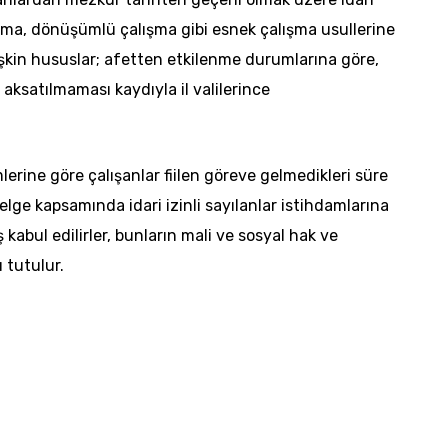
ışma, dönüşümlü çalışma gibi esnek çalışma usullerine
lişkin hususlar; afetten etkilenme durumlarına göre,
 aksatılmaması kaydıyla il valilerince
rine göre çalışanlar fiilen göreve gelmedikleri süre
enelge kapsamında idari izinli sayılanlar istihdamlarına
ş kabul edilirler, bunların mali ve sosyal hak ve
ı tutulur.