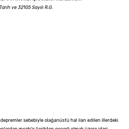
rih ve 32105 Sayılı R.G.
premler sebebiyle olağanüstü hal ilan edilen illerdeki
nlardan mezkûr tarihten geçerli olmak üzere idari