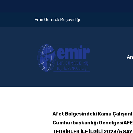
Emir Gümrük Müşavirliği
An
Afet Bölgesindeki Kamu Çalışanlar
Cumhurbaşkanlığı Genelgesi
AFE
TEDBİRLER İLE İLGİLİ 2023/5 S