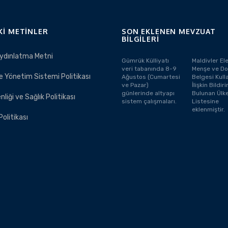
KI METINLER
SON EKLENEN MEVZUAT
BILGILERI
ydınlatma Metni
Gümrük Külliyatı
Maldivler El
veri tabanında 8-9
Menşe ve Do
e Yönetim Sistemi Politikası
Ağustos (Cumartesi
Belgesi Kull
ve Pazar)
İlişkin Bildi
günlerinde altyapı
Bulunan Ülke
nliği ve Sağlık Politikası
sistem çalışmaları.
Listesine
eklenmiştir.
 Politikası