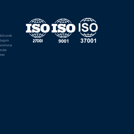
ektronik
laşım
anımına
rimde
ler