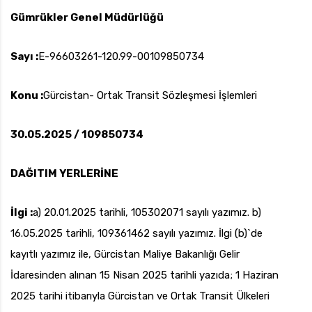
Gümrükler Genel Müdürlüğü
Sayı :
E-96603261-120.99-00109850734
uk.com
Pzt — Cmt: 09:00 — 18:00
Konu :
Gürcistan- Ortak Transit Sözleşmesi İşlemleri
30.05.2025 / 109850734
DAĞITIM YERLERİNE
İlgi :
a) 20.01.2025 tarihli, 105302071 sayılı yazımız. b)
16.05.2025 tarihli, 109361462 sayılı yazımız. İlgi (b)`de
kayıtlı yazımız ile, Gürcistan Maliye Bakanlığı Gelir
İdaresinden alınan 15 Nisan 2025 tarihli yazıda; 1 Haziran
2025 tarihi itibarıyla Gürcistan ve Ortak Transit Ülkeleri