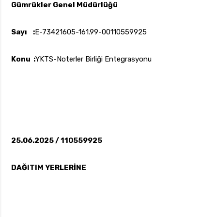
Gümrükler Genel Müdürlüğü
Sayı :
E-73421605-161.99-00110559925
uk.com
Pzt — Cmt: 09:00 — 18:00
Konu :
YKTS-Noterler Birliği Entegrasyonu
25.06.2025 / 110559925
DAĞITIM YERLERİNE