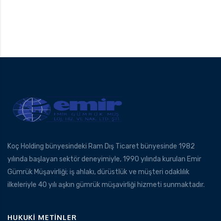
Koç Holding bünyesindeki Ram Dış Ticaret bünyesinde 1982
yılında başlayan sektör deneyimiyle, 1990 yılında kurulan Emir
Gümrük Müşavirliği; iş ahlakı, dürüstlük ve müşteri odaklılık
ilkeleriyle 40 yılı aşkın gümrük müşavirliği hizmeti sunmaktadır.
HUKUKI METINLER