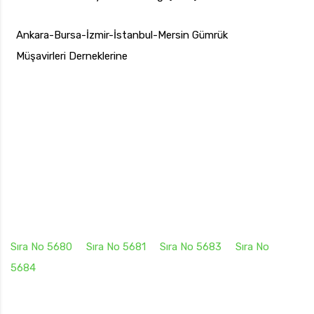
Ankara-Bursa-İzmir-İstanbul-Mersin Gümrük
Müşavirleri Derneklerine
Sıra No 5680
Sıra No 5681
Sıra No 5683
Sıra No
5684