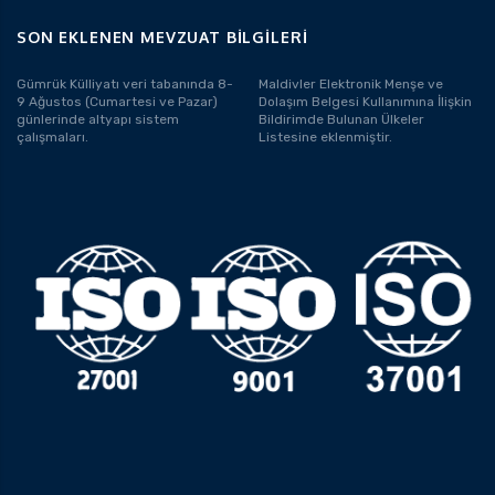
SON EKLENEN MEVZUAT BILGILERI
Gümrük Külliyatı veri tabanında 8-
Maldivler Elektronik Menşe ve
9 Ağustos (Cumartesi ve Pazar)
Dolaşım Belgesi Kullanımına İlişkin
günlerinde altyapı sistem
Bildirimde Bulunan Ülkeler
çalışmaları.
Listesine eklenmiştir.