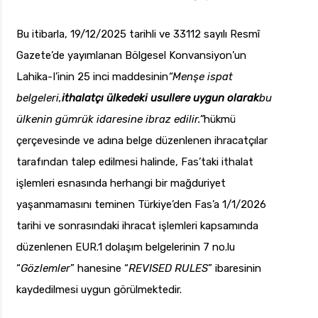
Bu itibarla, 19/12/2025 tarihli ve 33112 sayılı Resmî
Gazete’de yayımlanan Bölgesel Konvansiyon’un
Lahika-I’inin 25 inci maddesinin
“Menşe ispat
belgeleri,
ithalatçı ülkedeki usullere uygun olarak
bu
ülkenin gümrük idaresine ibraz edilir.”
hükmü
çerçevesinde ve adına belge düzenlenen ihracatçılar
tarafından talep edilmesi halinde, Fas’taki ithalat
işlemleri esnasında herhangi bir mağduriyet
yaşanmamasını teminen Türkiye’den Fas’a 1/1/2026
tarihi ve sonrasındaki ihracat işlemleri kapsamında
düzenlenen EUR.1 dolaşım belgelerinin 7 no.lu
“
Gözlemler
” hanesine “
REVISED RULES
” ibaresinin
kaydedilmesi uygun görülmektedir.