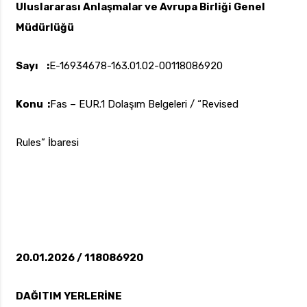
Uluslararası Anlaşmalar ve Avrupa Birliği Genel
Müdürlüğü
Sayı :
E-16934678-163.01.02-00118086920
uk.com
Pzt — Cmt: 09:00 — 18:00
Konu :
Fas – EUR.1 Dolaşım Belgeleri / “Revised
Rules” İbaresi
20.01.2026 / 118086920
DAĞITIM YERLERİNE