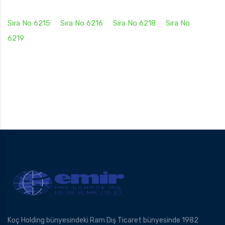
Sıra No 6215
Sıra No 6216
Sıra No 6218
Sıra No
6219
Koç Holding bünyesindeki Ram Dış Ticaret bünyesinde 1982