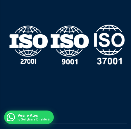
Vesile Ateş
İş Geliştirme Direktörü
© Tüm Hakları Saklıdır.
Nisan Ajans.