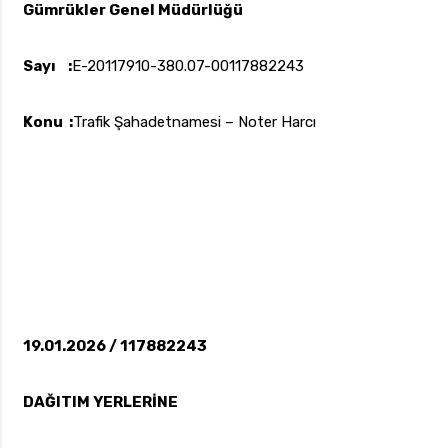
Gümrükler Genel Müdürlüğü
Sayı :
E-20117910-380.07-00117882243
uk.com
Pzt — Cmt: 09:00 — 18:00
Konu :
Trafik Şahadetnamesi – Noter Harcı
19.01.2026 / 117882243
DAĞITIM YERLERİNE