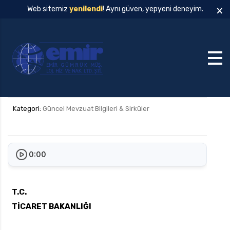
×
Web sitemiz
yenilendi
! Aynı güven, yepyeni deneyim.
Kategori:
Güncel Mevzuat Bilgileri & Sirküler
0:00
T.C.
TİCARET BAKANLIĞI