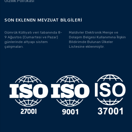
Gizlilik Politikası
SON EKLENEN MEVZUAT BILGILERI
Gümrük Külliyatı veri tabanında 8-
Maldivler Elektronik Menşe ve
9 Ağustos (Cumartesi ve Pazar)
Dolaşım Belgesi Kullanımına İlişkin
günlerinde altyapı sistem
Bildirimde Bulunan Ülkeler
çalışmaları.
Listesine eklenmiştir.