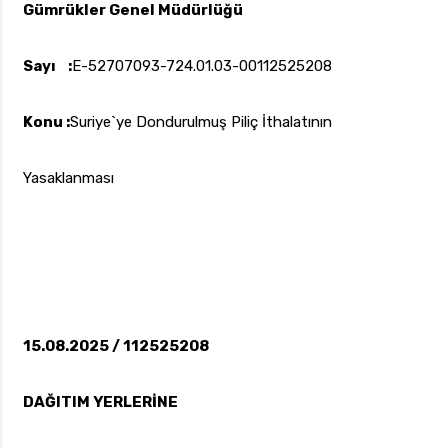
Gümrükler Genel Müdürlüğü
Sayı :
E-52707093-724.01.03-00112525208
uk.com
Pzt — Cmt: 09:00 — 18:00
Konu :
Suriye`ye Dondurulmuş Piliç İthalatının
Yasaklanması
15.08.2025 / 112525208
DAĞITIM YERLERİNE