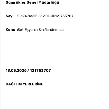
Gümrükler Genel Müdürlüğü
Sayı :
E-17474625-162.01-00121753707
uk.com
Pzt — Cmt: 09:00 — 18:00
Konu :
Set Eşyanın Sınıflandırılması
13.05.2026 / 121753707
DAĞITIM YERLERİNE