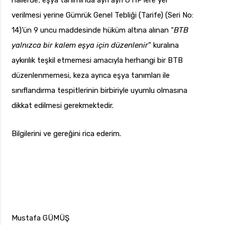
hallerde; eşya tanımında ayrı ayrı GTİP’lere yer
verilmesi yerine Gümrük Genel Tebliği (Tarife) (Seri No:
14)’ün 9 uncu maddesinde hüküm altına alınan “
BTB
yalnızca bir kalem eşya için düzenlenir
” kuralına
aykırılık teşkil etmemesi amacıyla herhangi bir BTB
düzenlenmemesi, keza ayrıca eşya tanımları ile
sınıflandırma tespitlerinin birbiriyle uyumlu olmasına
dikkat edilmesi gerekmektedir.
Bilgilerini ve gereğini rica ederim.
Mustafa GÜMÜŞ