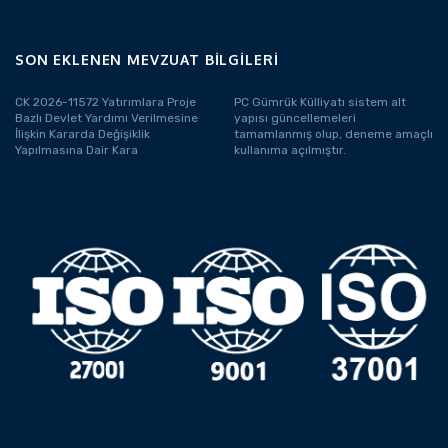
SON EKLENEN MEVZUAT BILGILERI
CK 2026-11572 Yatırımlara Proje
PC Gümrük Külliyatı sistem alt
Bazlı Devlet Yardımı Verilmesine
yapısı güncellemeleri
İlişkin Kararda Değişiklik
tamamlanmış olup, deneme amaçlı
Yapılmasına Dair Kara
kullanıma açılmıştır.