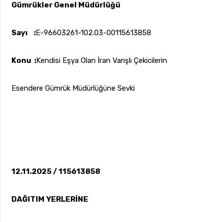
Gümrükler Genel Müdürlüğü
Sayı :
E-96603261-102.03-00115613858
uk.com
Pzt — Cmt: 09:00 — 18:00
Konu :
Kendisi Eşya Olan İran Varışlı Çekicilerin
Esendere Gümrük Müdürlüğüne Sevki
12.11.2025 / 115613858
DAĞITIM YERLERİNE