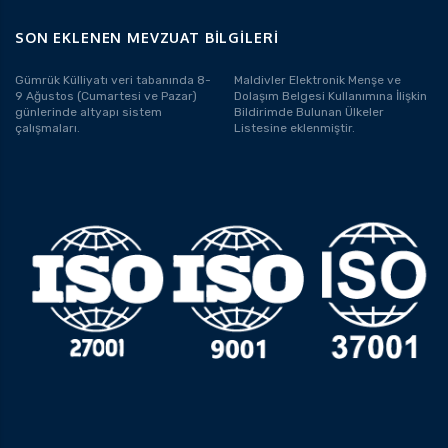
SON EKLENEN MEVZUAT BILGILERI
Gümrük Külliyatı veri tabanında 8-
Maldivler Elektronik Menşe ve
9 Ağustos (Cumartesi ve Pazar)
Dolaşım Belgesi Kullanımına İlişkin
günlerinde altyapı sistem
Bildirimde Bulunan Ülkeler
çalışmaları.
Listesine eklenmiştir.