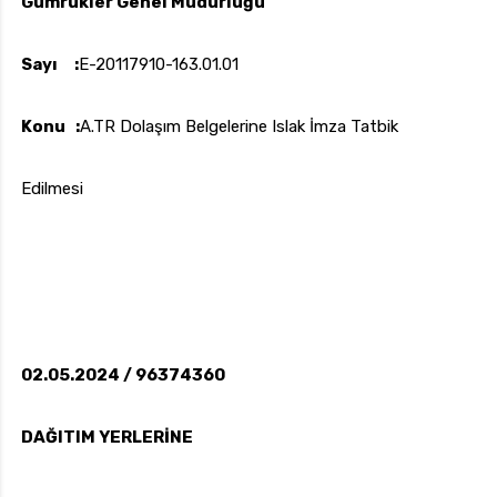
Gümrükler Genel Müdürlüğü
Sayı :
E-20117910-163.01.01
uk.com
Pzt — Cmt: 09:00 — 18:00
Konu :
A.TR Dolaşım Belgelerine Islak İmza Tatbik
Edilmesi
02.05.2024 / 96374360
DAĞITIM YERLERİNE