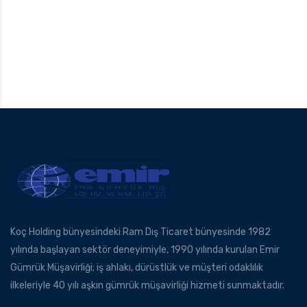
Koç Holding bünyesindeki Ram Dış Ticaret bünyesinde 1982
yılında başlayan sektör deneyimiyle, 1990 yılında kurulan Emir
Gümrük Müşavirliği; iş ahlakı, dürüstlük ve müşteri odaklılık
ilkeleriyle 40 yılı aşkın gümrük müşavirliği hizmeti sunmaktadır.