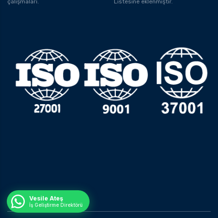
çalışmaları.
Listesine eklenmiştir.
Vesile Ateş
İş Geliştirme Direktörü