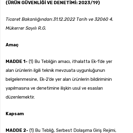
(ÜRÜN GÜVENLİĞİ VE DENETİMİ: 2023/19)
Ticaret Bakanlığından:31.12.2022 Tarih ve 32060 4.
Mükerrer Sayılı R.G.
uk.com
Pzt — Cmt: 09:00 — 18:00
Amaç
MADDE 1-
(1) Bu Tebliğin amacı, ithalatta Ek-1’de yer
alan ürünlerin ilgili teknik mevzuata uygunluğunun
belgelenmesine, Ek-2’de yer alan ürünlerin bildiriminin
yapılmasına ve denetimine ilişkin usul ve esasları
düzenlemektir.
Kapsam
MADDE 2-
(1) Bu Tebliğ, Serbest Dolaşıma Giriş Rejimi,