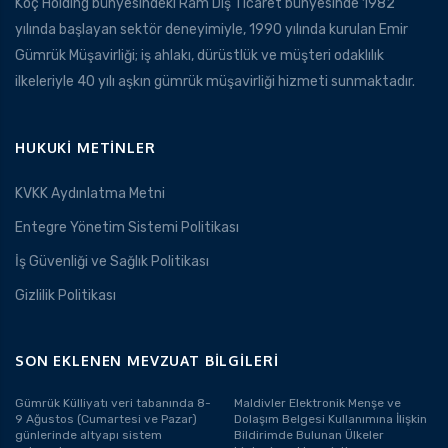
Koç Holding bünyesindeki Ram Dış Ticaret bünyesinde 1982
yılında başlayan sektör deneyimiyle, 1990 yılında kurulan Emir
Gümrük Müşavirliği; iş ahlakı, dürüstlük ve müşteri odaklılık
ilkeleriyle 40 yılı aşkın gümrük müşavirliği hizmeti sunmaktadır.
HUKUKI METINLER
KVKK Aydınlatma Metni
Entegre Yönetim Sistemi Politikası
İş Güvenliği ve Sağlık Politikası
Gizlilik Politikası
SON EKLENEN MEVZUAT BILGILERI
Gümrük Külliyatı veri tabanında 8-
Maldivler Elektronik Menşe ve
9 Ağustos (Cumartesi ve Pazar)
Dolaşım Belgesi Kullanımına İlişkin
günlerinde altyapı sistem
Bildirimde Bulunan Ülkeler