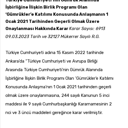
Türkiye Cumhuriyeti’nin Gümrük Alanında
İşbirliğine İlişkin Birlik Programı Olan
‘Gümrükler’e Katılımı Konusunda Anlaşmanın 1
Ocak 2021 Tarihinden Geçerli Olmak Üzere
uk.com
Pzt — Cmt: 09:00 — 18:00
Onaylanması Hakkında Karar
Karar Sayısı: 6913
09.03.2023 Tarih ve 32127 Mükerrer Sayılı R.G.
Türkiye Cumhuriyeti adına 15 Kasım 2022 tarihinde
Ankara’da “Türkiye Cumhuriyeti ve Avrupa Birliği
Arasında Türkiye Cumhuriyeti’nin Gümrük Alanında
İşbirliğine İlişkin Birlik Programı Olan ‘Gümrükler’e Katılımı
Konusunda Anlaşma’nın 1 Ocak 2021 tarihinden geçerli
olmak üzere onaylanmasına, 244 sayılı Kanunun 5 inci
maddesi ile 9 sayılı Cumhurbaşkanlığı Kararnamesinin 2
nci ve 3 üncü maddeleri gereğince karar verilmiştir.