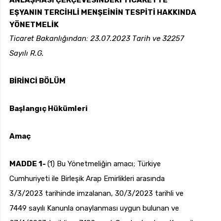
ANLAŞMASI ÇERÇEVESİNDEKİ TİCARETTE
EŞYANIN TERCİHLİ MENŞEİNİN TESPİTİ HAKKINDA
YÖNETMELİK
Ticaret Bakanlığından: 23.07.2023 Tarih ve 32257
uk.com
Pzt — Cmt: 09:00 — 18:00
Sayılı R.G.
BİRİNCİ BÖLÜM
Başlangıç Hükümleri
Amaç
MADDE 1-
(1) Bu Yönetmeliğin amacı; Türkiye
Cumhuriyeti ile Birleşik Arap Emirlikleri arasında
3/3/2023 tarihinde imzalanan, 30/3/2023 tarihli ve
7449 sayılı Kanunla onaylanması uygun bulunan ve