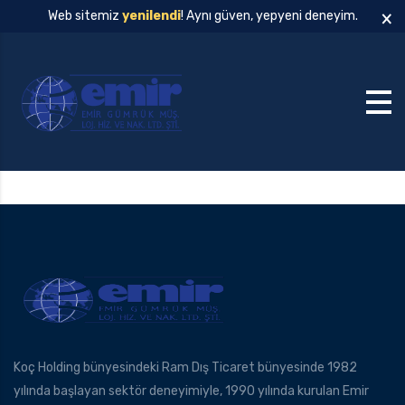
×
Web sitemiz
yenilendi
! Aynı güven, yepyeni deneyim.
Koç Holding bünyesindeki Ram Dış Ticaret bünyesinde 1982
yılında başlayan sektör deneyimiyle, 1990 yılında kurulan Emir