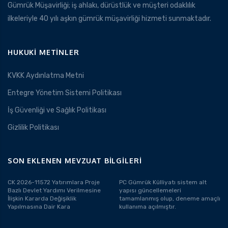
Gümrük Müşavirliği; iş ahlakı, dürüstlük ve müşteri odaklılık
ilkeleriyle 40 yılı aşkın gümrük müşavirliği hizmeti sunmaktadır.
uk.com
Pzt — Cmt: 09:00 — 18:00
HUKUKI METINLER
KVKK Aydınlatma Metni
Entegre Yönetim Sistemi Politikası
İş Güvenliği ve Sağlık Politikası
Gizlilik Politikası
SON EKLENEN MEVZUAT BILGILERI
CK 2026-11572 Yatırımlara Proje
PC Gümrük Külliyatı sistem alt
Bazlı Devlet Yardımı Verilmesine
yapısı güncellemeleri
İlişkin Kararda Değişiklik
tamamlanmış olup, deneme amaçlı
Yapılmasına Dair Kara
kullanıma açılmıştır.