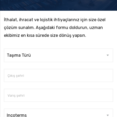
İthalat, ihracat ve lojistik ihtiyaçlarınız için size özel
uk.com
Pzt — Cmt: 09:00 — 18:00
çözüm sunalım. Aşağıdaki formu doldurun, uzman
ekibimiz en kısa sürede size dönüş yapsın.
Taşıma Türü
Incoterms