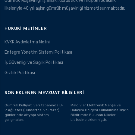
Gümrük Müşavirliği; iş ahlakı, dürüstlük ve müşteri odaklılık
ilkeleriyle 40 yılı aşkın gümrük müşavirliği hizmeti sunmaktadır.
HUKUKI METINLER
KVKK Aydınlatma Metni
Entegre Yönetim Sistemi Politikası
İş Güvenliği ve Sağlık Politikası
Gizlilik Politikası
SON EKLENEN MEVZUAT BILGILERI
Gümrük Külliyatı veri tabanında 8-
Maldivler Elektronik Menşe ve
9 Ağustos (Cumartesi ve Pazar)
Dolaşım Belgesi Kullanımına İlişkin
günlerinde altyapı sistem
Bildirimde Bulunan Ülkeler
çalışmaları.
Listesine eklenmiştir.