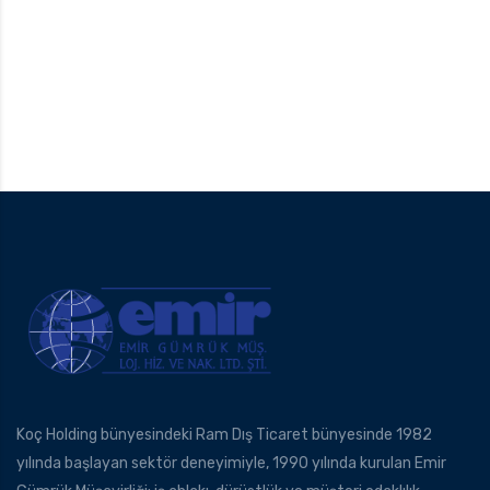
Koç Holding bünyesindeki Ram Dış Ticaret bünyesinde 1982
yılında başlayan sektör deneyimiyle, 1990 yılında kurulan Emir