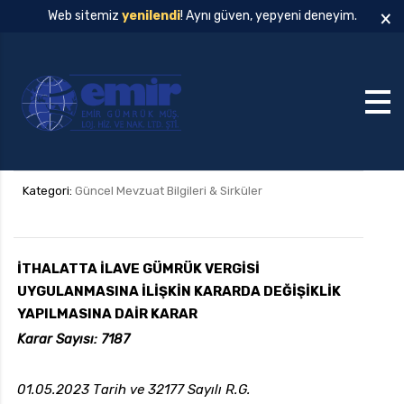
×
Web sitemiz
yenilendi
! Aynı güven, yepyeni deneyim.
Kategori:
Güncel Mevzuat Bilgileri & Sirküler
İTHALATTA İLAVE GÜMRÜK VERGİSİ
UYGULANMASINA İLİŞKİN KARARDA DEĞİŞİKLİK
YAPILMASINA DAİR KARAR
Karar Sayısı: 7187
01.05.2023 Tarih ve 32177 Sayılı R.G.