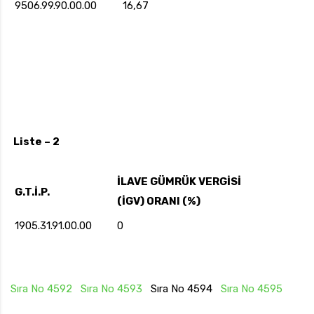
9506.99.90.00.00
16,67
Liste – 2
İLAVE GÜMRÜK VERGİSİ
G.T.İ.P.
(İGV) ORANI (%)
1905.31.91.00.00
0
Sıra No 4592
Sıra No 4593
Sıra No 4594
Sıra No 4595