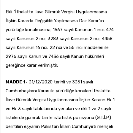
Ekli “İthalatta İlave Gümrük Vergisi Uygulanmasına
İlişkin Kararda Değişiklik Yapılmasına Dair Karar”ın
uk.com
Pzt — Cmt: 09:00 — 18:00
yürürlüğe konulmasına, 1567 sayılı Kanunun 1 inci, 474
sayılı Kanunun 2 nci, 3283 sayılı Kanunun 2 nci, 4458
sayılı Kanunun 16 ncı, 22 nci ve 55 inci maddeleri ile
2976 sayılı Kanun ve 7436 sayılı Kanun hükümleri
gereğince karar verilmiştir.
MADDE 1-
31/12/2020 tarihli ve 3351 sayılı
Cumhurbaşkanı Kararı ile yürürlüğe konulan İthalatta
İlave Gümrük Vergisi Uygulanmasına İlişkin Kararın Ek-1
ve Ek-3 sayılı tablolarında yer alan ve ekli 1 ve 2 sayılı
listelerde gümrük tarife istatistik pozisyonu (G.T.İ.P.)
belirtilen eşyanın Pakistan İslam Cumhuriyeti menşeli