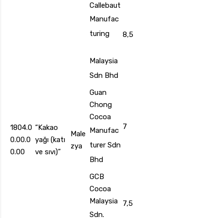
Callebaut
Manufac
turing
8,5
Malaysia
Sdn Bhd
Guan
Chong
Cocoa
7
1804.0
“Kakao
Manufac
Male
0.00.0
yağı (katı
turer Sdn
zya
0.00
ve sıvı)”
Bhd
GCB
Cocoa
Malaysia
7,5
Sdn.