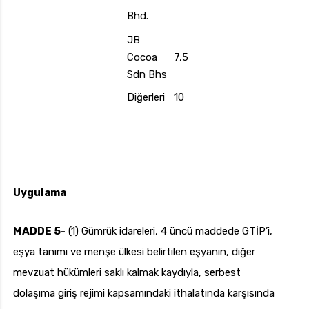
Bhd.
JB
Cocoa
7,5
Sdn Bhs
Diğerleri
10
Uygulama
MADDE 5-
(1) Gümrük idareleri, 4 üncü maddede GTİP’i,
eşya tanımı ve menşe ülkesi belirtilen eşyanın, diğer
mevzuat hükümleri saklı kalmak kaydıyla, serbest
dolaşıma giriş rejimi kapsamındaki ithalatında karşısında