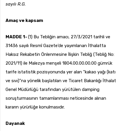
sayılı R.G.
Amaç ve kapsam
uk.com
Pzt — Cmt: 09:00 — 18:00
MADDE 1-
(1) Bu Tebliğin amacı, 27/3/2021 tarihli ve
31436 sayılı Resmî Gazete’de yayımlanan İthalatta
Haksız Rekabetin Önlenmesine İlişkin Tebliğ (Tebliğ No:
2021/11) ile Malezya menşeli 1804.00.00.00.00 gümrük
tarife istatistik pozisyonunda yer alan “kakao yağı (katı
ve sıvı)”na yönelik başlatılan ve Ticaret Bakanlığı İthalat
Genel Müdürlüğü tarafından yürütülen damping
soruşturmasının tamamlanması neticesinde alınan
kararın yürürlüğe konulmasıdır.
Dayanak