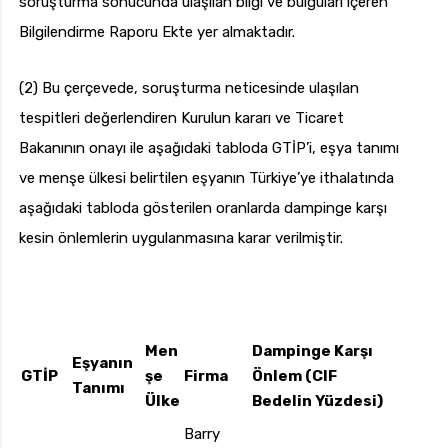
soruşturma sonucunda ulaşılan bilgi ve bulguları içeren
Bilgilendirme Raporu Ekte yer almaktadır.
(2) Bu çerçevede, soruşturma neticesinde ulaşılan
tespitleri değerlendiren Kurulun kararı ve Ticaret
Bakanının onayı ile aşağıdaki tabloda GTİP’i, eşya tanımı
ve menşe ülkesi belirtilen eşyanın Türkiye’ye ithalatında
aşağıdaki tabloda gösterilen oranlarda dampinge karşı
kesin önlemlerin uygulanmasına karar verilmiştir.
Men
Dampinge Karşı
Eşyanın
GTİP
şe
Firma
Önlem (CIF
Tanımı
Ülke
Bedelin Yüzdesi)
Barry