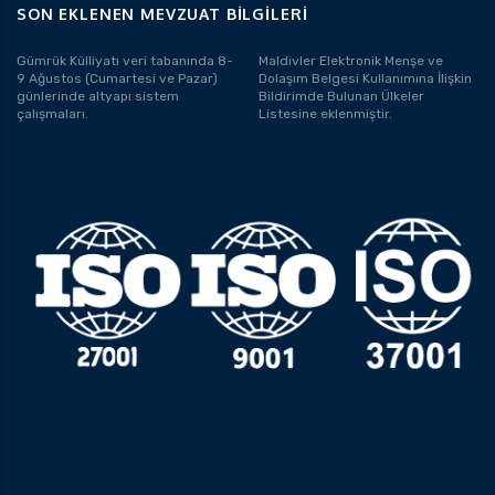
SON EKLENEN MEVZUAT BILGILERI
Gümrük Külliyatı veri tabanında 8-
Maldivler Elektronik Menşe ve
9 Ağustos (Cumartesi ve Pazar)
Dolaşım Belgesi Kullanımına İlişkin
günlerinde altyapı sistem
Bildirimde Bulunan Ülkeler
çalışmaları.
Listesine eklenmiştir.