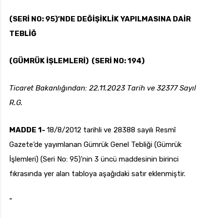
t
(SERİ NO: 95)’NDE DEĞİŞİKLİK YAPILMASINA DAİR
ı
TEBLİĞ
c
uk.com
Pzt — Cmt: 09:00 — 18:00
ı
(GÜMRÜK İŞLEMLERİ) (SERİ NO: 194)
Ticaret Bakanlığından: 22.11.2023 Tarih ve 32377 Sayılı
R.G.
MADDE 1-
18/8/2012 tarihli ve 28388 sayılı Resmî
Gazete’de yayımlanan Gümrük Genel Tebliği (Gümrük
İşlemleri) (Seri No: 95)’nin 3 üncü maddesinin birinci
fıkrasında yer alan tabloya aşağıdaki satır eklenmiştir.
“