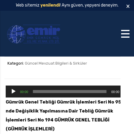
×
Web sitemiz
yenilendi
! Aynı güven, yepyeni deneyim.
Kategori:
Güncel Mevzuat Bilgileri & Sirküler
S
00:00
00:00
e
Gümrük Genel Tebliği Gümrük İşlemleri Seri No 95
s
nde Değişiklik Yapılmasına Dair Tebliğ Gümrük
o
y
İşlemleri Seri No 194
GÜMRÜK GENEL TEBLİĞİ
n
(GÜMRÜK İŞLEMLERİ)
a