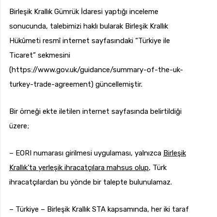
Birleşik Krallık Gümrük İdaresi yaptığı inceleme
sonucunda, talebimizi haklı bularak Birleşik Krallık
Hükûmeti resmî internet sayfasındaki “Türkiye ile
Ticaret” sekmesini
(https://www.gov.uk/guidance/summary-of-the-uk-
turkey-trade-agreement) güncellemiştir.
Bir örneği ekte iletilen internet sayfasında belirtildiği
üzere;
– EORI numarası girilmesi uygulaması, yalnızca
Birleşik
Krallık’ta yerleşik ihracatçılara mahsus olup
, Türk
ihracatçılardan bu yönde bir talepte bulunulamaz.
– Türkiye – Birleşik Krallık STA kapsamında, her iki taraf