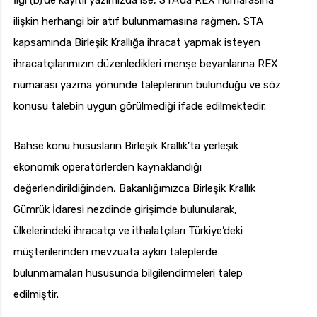
İlgi (b)’de kayıtlı yazımızda ise, STA’da REX numarasına
ilişkin herhangi bir atıf bulunmamasına rağmen, STA
kapsamında Birleşik Krallığa ihracat yapmak isteyen
ihracatçılarımızın düzenledikleri menşe beyanlarına REX
numarası yazma yönünde taleplerinin bulunduğu ve söz
konusu talebin uygun görülmediği ifade edilmektedir.
Bahse konu hususların Birleşik Krallık’ta yerleşik
ekonomik operatörlerden kaynaklandığı
değerlendirildiğinden, Bakanlığımızca Birleşik Krallık
Gümrük İdaresi nezdinde girişimde bulunularak,
ülkelerindeki ihracatçı ve ithalatçıları Türkiye’deki
müşterilerinden mevzuata aykırı taleplerde
bulunmamaları hususunda bilgilendirmeleri talep
edilmiştir.