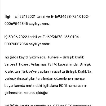
İlgi :
a) 29.11.2021 tarihli ve E-16934678-724.01.02-
00069542845 sayılı yazımız.
b) 30.06.2022 tarihli ve E-16934678-163.01.04-
00076087054 sayılı yazımız.
İlgi (a)’da kayıtlı yazımızda, Türkiye – Birleşik Krallık
Serbest Ticaret Anlaşması (STA) kapsamında,
Birleşik
Krallık’tan Tü
rkiye’ye yapılan ihracatta
Birleşik Krallık’ta
yerleşik ihracatçılar tarafından
düzenlenen menşe
beyanlarında metindeki ilgili alana EORI numarasının
girilmesinin zorunlu olduğu;