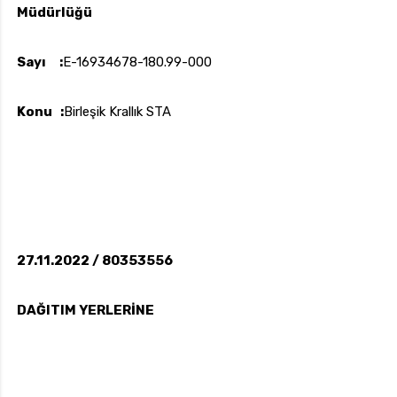
Müdürlüğü
Sayı :
E-16934678-180.99-000
uk.com
Pzt — Cmt: 09:00 — 18:00
Konu :
Birleşik Krallık STA
27.11.2022 / 80353556
DAĞITIM YERLERİNE